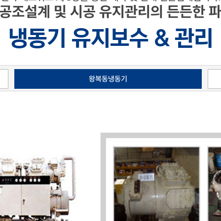
 공조설계 및 시공 유지관리의 든든한 파
냉동기 유지보수 & 관리
왕복동냉동기