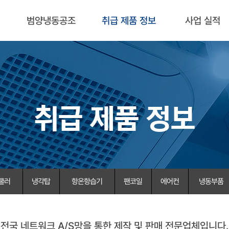
범양냉동공조
취급 제품 정보
사업 실적
취급 제품 정보
쿨러
냉각탑
항온항습기
팬코일
에어컨
냉동부품
전국 네트워크 A/S망을 통한 제작 및 판매 전문업체입니다.