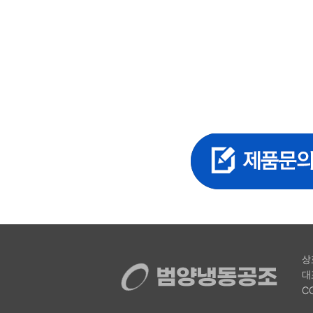
상
대
C