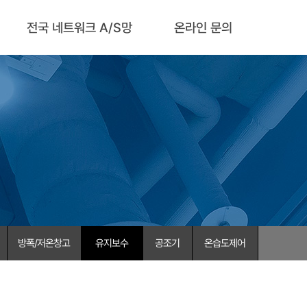
전국 네트워크 A/S망
온라인 문의
방폭/저온창고
유지보수
공조기
온습도제어