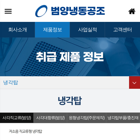
회사소개
제품정보
사업실적
고객센터
냉각탑
사각직교류(범양)
사각대향류(범양)
원형냉각탑(주문제작)
냉각탑부품/충진재