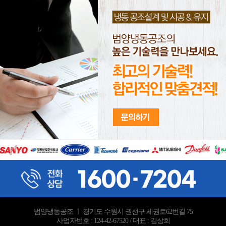
범양냉동공조 ㅣ 경기도 수원시 권선구 세권로62번길 75
사업자번호 : 124-42-67520 / 대표 : 김상회