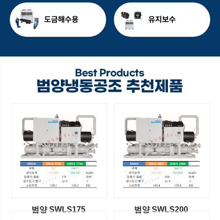
도금해수용
유지보수
범양 SWLS175
범양 SWLS200