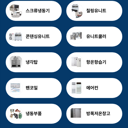
스크류냉동기
칠링유니트
콘덴싱유니트
유니트쿨러
냉각탑
항온항습기
팬코일
에어컨
냉동부품
방폭저온창고