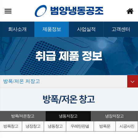
회사소개
제품정보
사업실적
고객센터
방폭/저온 저장고
방폭/저온창고
냉동저장고
냉장저장고
방폭창고
냉장창고
냉동창고
우레탄판넬
방폭문
시공사진