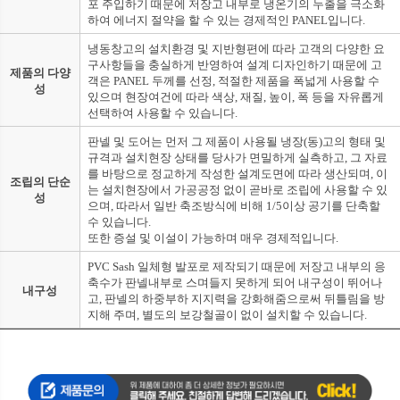
포 주입하기 때문에 저장고 내부로 냉온기의 누출을 극소화
하여 에너지 절약을 할 수 있는 경제적인 PANEL입니다.
냉동창고의 설치환경 및 지반형편에 따라 고객의 다양한 요
구사항들을 충실하게 반영하여 설계 디자인하기 때문에 고
제품의 다양
객은 PANEL 두께를 선정, 적절한 제품을 폭넓게 사용할 수
성
있으며 현장여건에 따라 색상, 재질, 높이, 폭 등을 자유롭게
선택하여 사용할 수 있습니다.
판넬 및 도어는 먼저 그 제품이 사용될 냉장(동)고의 형태 및
규격과 설치현장 상태를 당사가 면밀하게 실측하고, 그 자료
를 바탕으로 정교하게 작성한 설계도면에 따라 생산되며, 이
조립의 단순
는 설치현장에서 가공공정 없이 곧바로 조립에 사용할 수 있
성
으며, 따라서 일반 축조방식에 비해 1/5이상 공기를 단축할
수 있습니다.
또한 증설 및 이설이 가능하며 매우 경제적입니다.
PVC Sash 일체형 발포로 제작되기 때문에 저장고 내부의 응
축수가 판넬내부로 스며들지 못하게 되어 내구성이 뛰어나
내구성
고, 판넬의 하중부하 지지력을 강화해줌으로써 뒤틀림을 방
지해 주며, 별도의 보강철골이 없이 설치할 수 있습니다.