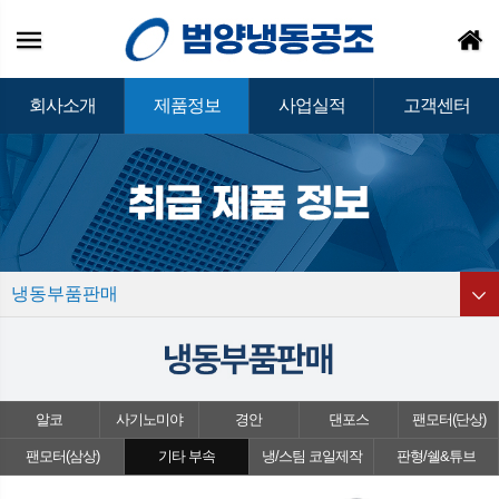
회사소개
제품정보
사업실적
고객센터
냉동부품판매
알코
사기노미야
경안
댄포스
팬모터(단상)
팬모터(삼상)
기타 부속
냉/스팀 코일제작
판형/쉘&튜브