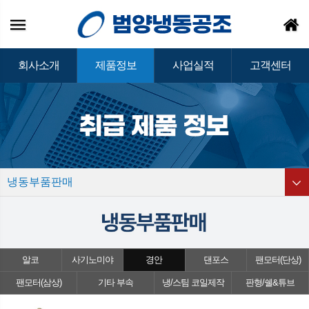
회사소개
제품정보
사업실적
고객센터
냉동부품판매
알코
사기노미야
경안
댄포스
팬모터(단상)
팬모터(삼상)
기타 부속
냉/스팀 코일제작
판형/쉘&튜브