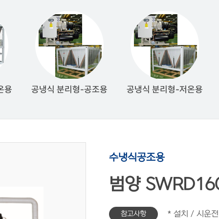
온용
공냉식 분리형-공조용
공냉식 분리형-저온용
수냉식공조용
범양 SWRD160
참고사항
* 설치 / 시운