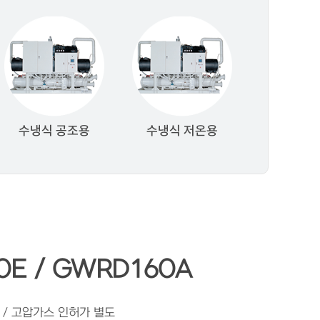
수냉식 공조용
수냉식 저온용
E / GWRD160A
전 / 고압가스 인허가 별도