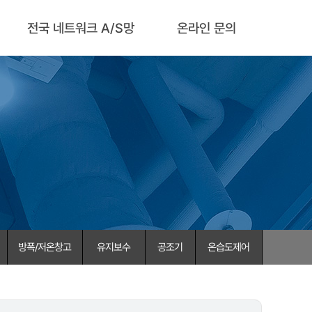
전국 네트워크 A/S망
온라인 문의
방폭/저온창고
유지보수
공조기
온습도제어