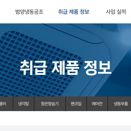
범양냉동공조
취급 제품 정보
사업 실적
취급 제품 정보
쿨러
냉각탑
항온항습기
팬코일
에어컨
냉동부품