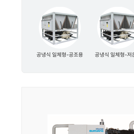
공냉식 일체형-공조용
공냉식 일체형-저