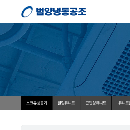
스크류냉동기
칠링유니트
콘덴싱유니트
유니트