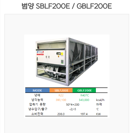
범양 SBLF200E / GBLF200E