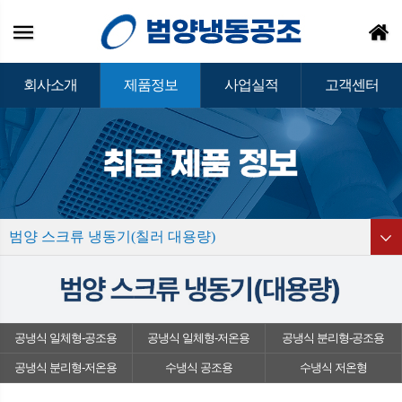
회사소개
제품정보
사업실적
고객센터
범양 스크류 냉동기(칠러 대용량)
공냉식 일체형-공조용
공냉식 일체형-저온용
공냉식 분리형-공조용
공냉식 분리형-저온용
수냉식 공조용
수냉식 저온형