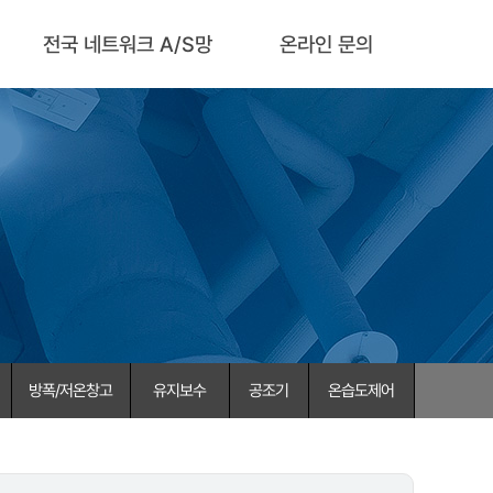
전국 네트워크 A/S망
온라인 문의
방폭/저온창고
유지보수
공조기
온습도제어