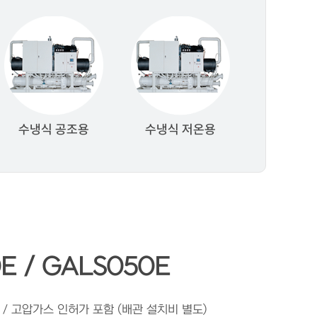
수냉식 공조용
수냉식 저온용
E / GALS050E
전 / 고압가스 인허가 포함 (배관 설치비 별도)