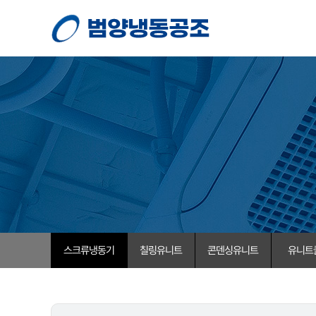
스크류냉동기
칠링유니트
콘덴싱유니트
유니트