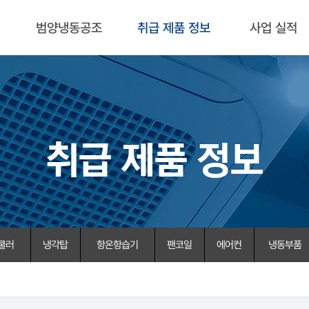
범양냉동공조
취급 제품 정보
사업 실적
취급 제품 정보
쿨러
냉각탑
항온항습기
팬코일
에어컨
냉동부품