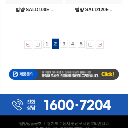
범양 SALD100E ..
범양 SALD120E ..
1
2
3
4
5
범양냉동공조 ㅣ 경기도 수원시 권선구 세권로62번길 75