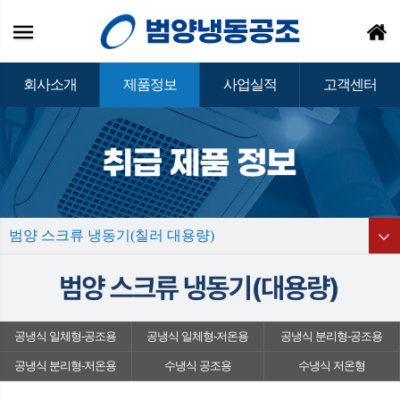
회사소개
제품정보
사업실적
고객센터
범양 스크류 냉동기(칠러 대용량)
공냉식 일체형-공조용
공냉식 일체형-저온용
공냉식 분리형-공조용
공냉식 분리형-저온용
수냉식 공조용
수냉식 저온형