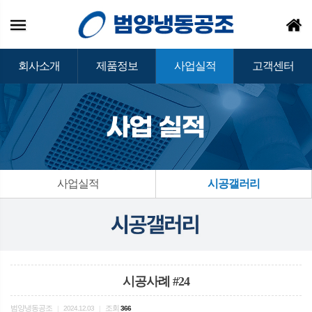
회사소개
제품정보
사업실적
고객센터
사업실적
시공갤러리
시공사례 #24
범양냉동공조
조회
|
2024.12.03
|
366