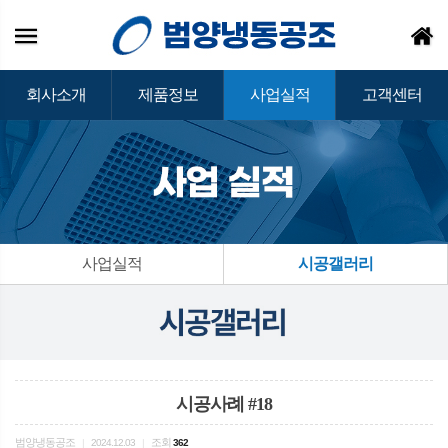
회사소개
제품정보
사업실적
고객센터
사업실적
시공갤러리
시공사례 #18
범양냉동공조
조회
|
2024.12.03
|
362