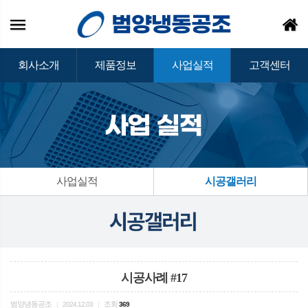
회사소개
제품정보
사업실적
고객센터
사업실적
시공갤러리
시공사례 #17
범양냉동공조
조회
|
2024.12.03
|
369