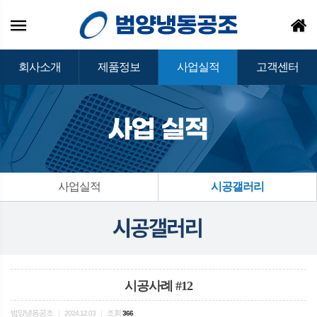
회사소개
제품정보
사업실적
고객센터
사업실적
시공갤러리
시공사례 #12
범양냉동공조
조회
|
2024.12.03
|
366